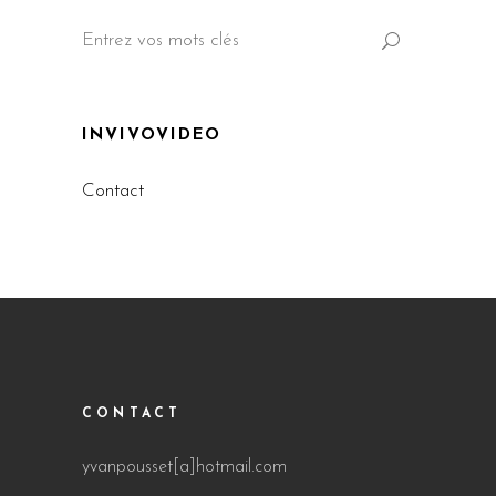
Search
for:
INVIVOVIDEO
Contact
CONTACT
yvanpousset[a]hotmail.com