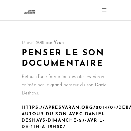
17 avril 2018
par
Yvan
PENSER LE SON
DOCUMENTAIRE
Retour d’une formation des ateliers Varan
animée par le grand penseur du son Daniel
Deshays.
HTTPS://APRESVARAN.ORG/2014/04/DEB
AUTOUR-DU-SON-AVEC-DANIEL-
DESHAYS-DIMANCHE-27-AVRIL-
DE-11H-A-12H30/